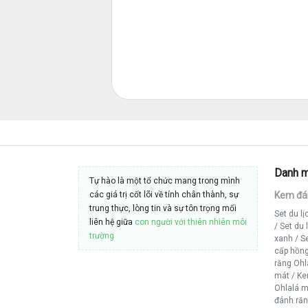
Danh 
Tự hào là một tổ chức mang trong mình
các giá trị cốt lõi về tính chân thành, sự
Kem đá
trung thực, lòng tin và sự tôn trọng mối
Set du l
liên hệ giữa
con người với thiên nhiên môi
/
Set du 
trường
xanh
/
Se
cấp hồn
răng Ohl
mát
/
Ke
Ohlalá 
đánh ră