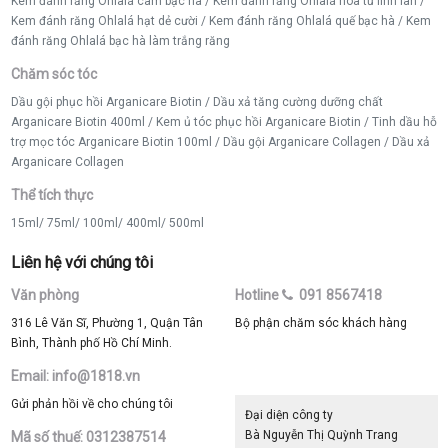
Kem đánh răng Ohlalá cam bạc hà
/
Kem đánh răng Ohlalá hoa tử linh lan
/
Kem đánh răng Ohlalá hạt dẻ cười
/
Kem đánh răng Ohlalá quế bạc hà
/
Kem
đánh răng Ohlalá bạc hà làm trắng răng
Chăm sóc tóc
Dầu gội phục hồi Arganicare Biotin
/
Dầu xả tăng cường dưỡng chất
Arganicare Biotin 400ml
/
Kem ủ tóc phục hồi Arganicare Biotin
/
Tinh dầu hỗ
trợ mọc tóc Arganicare Biotin 100ml
/
Dầu gội Arganicare Collagen
/
Dầu xả
Arganicare Collagen
Thể tích thực
15ml
/
75ml
/
100ml
/
400ml
/
500ml
Liên hệ với chúng tôi
Văn phòng
Hotline
091 8567418
316 Lê Văn Sĩ, Phường 1, Quận Tân
Bộ phận chăm sóc khách hàng
Bình, Thành phố Hồ Chí Minh.
Email: info@1818.vn
Gửi phản hồi về cho chúng tôi
Đại diện công ty
Bà Nguyễn Thị Quỳnh Trang
Mã số thuế: 0312387514