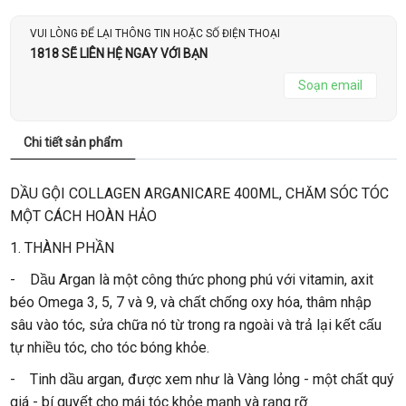
VUI LÒNG ĐỂ LẠI THÔNG TIN HOẶC SỐ ĐIỆN THOẠI
1818 SẼ LIÊN HỆ NGAY VỚI BẠN
Soạn email
Chi tiết sản phẩm
DẦU GỘI COLLAGEN ARGANICARE 400ML, CHĂM SÓC TÓC
MỘT CÁCH HOÀN HẢO
1. THÀNH PHẦN
- Dầu Argan là một công thức phong phú với vitamin, axit
béo Omega 3, 5, 7 và 9, và chất chống oxy hóa, thâm nhập
sâu vào tóc, sửa chữa nó từ trong ra ngoài và trả lại kết cấu
tự nhiều tóc, cho tóc bóng khỏe.
- Tinh dầu argan, được xem như là Vàng lỏng - một chất quý
giá - bí quyết cho mái tóc khỏe mạnh và rạng rỡ