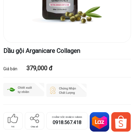
Dầu gội Arganicare Collagen
379,000 đ
Giá bán
CHĂM SÓC KHÁCH HÀNG
0918.567.418
94
Chia sẻ