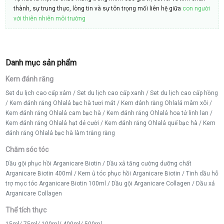
thành, sự trung thực, lòng tin và sự tôn trọng mối liên hệ giữa
con người
với thiên nhiên môi trường
Danh mục sản phẩm
Kem đánh răng
Set du lịch cao cấp xám
/
Set du lịch cao cấp xanh
/
Set du lịch cao cấp hồng
/
Kem đánh răng Ohlalá bạc hà tươi mát
/
Kem đánh răng Ohlalá mâm xôi
/
Kem đánh răng Ohlalá cam bạc hà
/
Kem đánh răng Ohlalá hoa tử linh lan
/
Kem đánh răng Ohlalá hạt dẻ cười
/
Kem đánh răng Ohlalá quế bạc hà
/
Kem
đánh răng Ohlalá bạc hà làm trắng răng
Chăm sóc tóc
Dầu gội phục hồi Arganicare Biotin
/
Dầu xả tăng cường dưỡng chất
Arganicare Biotin 400ml
/
Kem ủ tóc phục hồi Arganicare Biotin
/
Tinh dầu hỗ
trợ mọc tóc Arganicare Biotin 100ml
/
Dầu gội Arganicare Collagen
/
Dầu xả
Arganicare Collagen
Thể tích thực
15ml
/
75ml
/
100ml
/
400ml
/
500ml