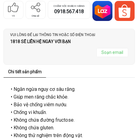
CHĂM SÓC KHÁCH HÀNG
0918.567.418
15
Chia sẻ
VUI LÒNG ĐỂ LẠI THÔNG TIN HOẶC SỐ ĐIỆN THOẠI
1818 SẼ LIÊN HỆ NGAY VỚI BẠN
Soạn email
Chi tiết sản phẩm
• Ngăn ngừa nguy cơ sâu răng.
• Giúp men răng chắc khỏe.
• Bảo vệ chống viêm nướu.
• Chống vi khuẩn.
• Không chứa đường fructose.
• Không chứa gluten.
• Không thử nghiệm trên động vật.