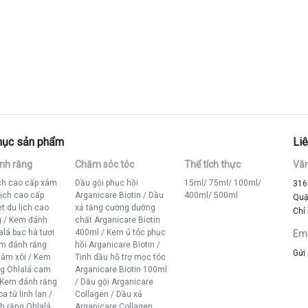
mục sản phẩm
Liê
nh răng
Chăm sóc tóc
Thể tích thực
Vă
ịch cao cấp xám
Dầu gội phục hồi
15ml
/
75ml
/
100ml
/
316
lịch cao cấp
Arganicare Biotin
/
Dầu
400ml
/
500ml
Quậ
t du lịch cao
xả tăng cường dưỡng
Chí
g
/
Kem đánh
chất Arganicare Biotin
alá bạc hà tươi
400ml
/
Kem ủ tóc phục
Ema
m đánh răng
hồi Arganicare Biotin
/
Gửi
mâm xôi
/
Kem
Tinh dầu hỗ trợ mọc tóc
ng Ohlalá cam
Arganicare Biotin 100ml
Kem đánh răng
/
Dầu gội Arganicare
a tử linh lan
/
Collagen
/
Dầu xả
h răng Ohlalá
Arganicare Collagen