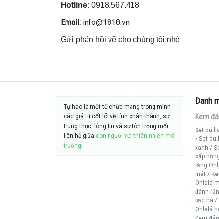
Hotline:
0918.567.418
Email:
info@1818.vn
Gửi phản hồi về cho chúng tôi nhé
Danh 
Tự hào là một tổ chức mang trong mình
các giá trị cốt lõi về tính chân thành, sự
Kem đá
trung thực, lòng tin và sự tôn trọng mối
Set du l
liên hệ giữa
con người với thiên nhiên môi
/
Set du 
trường
xanh
/
Se
cấp hồn
răng Ohl
mát
/
Ke
Ohlalá 
đánh ră
bạc hà
/
Ohlalá ho
Kem đán