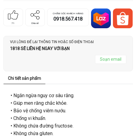
CHĂM SÓC KHÁCH HÀNG
0918.567.418
71
Chia sẻ
VUI LÒNG ĐỂ LẠI THÔNG TIN HOẶC SỐ ĐIỆN THOẠI
1818 SẼ LIÊN HỆ NGAY VỚI BẠN
Soạn email
Chi tiết sản phẩm
• Ngăn ngừa nguy cơ sâu răng.
• Giúp men răng chắc khỏe.
• Bảo vệ chống viêm nướu.
• Chống vi khuẩn.
• Không chứa đường fructose.
• Không chứa gluten.