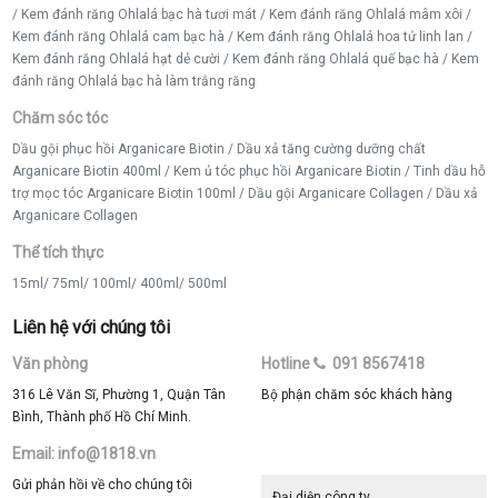
/
Kem đánh răng Ohlalá bạc hà tươi mát
/
Kem đánh răng Ohlalá mâm xôi
/
Kem đánh răng Ohlalá cam bạc hà
/
Kem đánh răng Ohlalá hoa tử linh lan
/
Kem đánh răng Ohlalá hạt dẻ cười
/
Kem đánh răng Ohlalá quế bạc hà
/
Kem
đánh răng Ohlalá bạc hà làm trắng răng
Chăm sóc tóc
Dầu gội phục hồi Arganicare Biotin
/
Dầu xả tăng cường dưỡng chất
Arganicare Biotin 400ml
/
Kem ủ tóc phục hồi Arganicare Biotin
/
Tinh dầu hỗ
trợ mọc tóc Arganicare Biotin 100ml
/
Dầu gội Arganicare Collagen
/
Dầu xả
Arganicare Collagen
Thể tích thực
15ml
/
75ml
/
100ml
/
400ml
/
500ml
Liên hệ với chúng tôi
Văn phòng
Hotline
091 8567418
316 Lê Văn Sĩ, Phường 1, Quận Tân
Bộ phận chăm sóc khách hàng
Bình, Thành phố Hồ Chí Minh.
Email: info@1818.vn
Gửi phản hồi về cho chúng tôi
Đại diện công ty