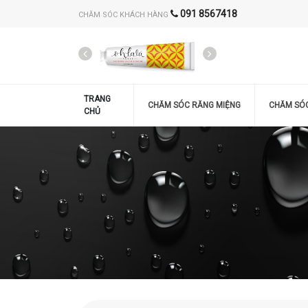
091 8567418
CHĂM SÓC KHÁCH HÀNG
TRANG
CHĂM SÓC RĂNG MIỆNG
CHĂM SÓ
CHỦ