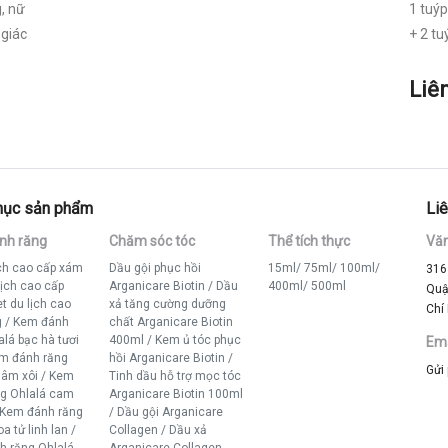
g, nữ
Hương quế bạc hà nồng nàn
1 tuý
giác
khó quên mang lại cảm giác
+ 2 t
nồng ấm, thư thái.
Liên hệ
Liê
mục sản phẩm
Liê
nh răng
Chăm sóc tóc
Thể tích thực
Vă
ịch cao cấp xám
Dầu gội phục hồi
15ml
/
75ml
/
100ml
/
316
lịch cao cấp
Arganicare Biotin
/
Dầu
400ml
/
500ml
Quậ
t du lịch cao
xả tăng cường dưỡng
Chí
g
/
Kem đánh
chất Arganicare Biotin
alá bạc hà tươi
400ml
/
Kem ủ tóc phục
Ema
m đánh răng
hồi Arganicare Biotin
/
Gửi
mâm xôi
/
Kem
Tinh dầu hỗ trợ mọc tóc
ng Ohlalá cam
Arganicare Biotin 100ml
Kem đánh răng
/
Dầu gội Arganicare
a tử linh lan
/
Collagen
/
Dầu xả