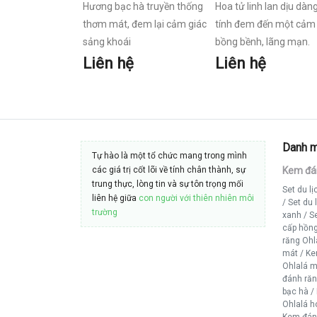
Hương bạc hà truyền thống
Hoa tử linh lan dịu dàn
thơm mát, đem lại cảm giác
tính đem đến một cảm 
sảng khoái
bồng bềnh, lãng mạn.
Liên hệ
Liên hệ
Danh 
Tự hào là một tổ chức mang trong mình
các giá trị cốt lõi về tính chân thành, sự
Kem đá
trung thực, lòng tin và sự tôn trọng mối
Set du l
liên hệ giữa
con người với thiên nhiên môi
/
Set du 
trường
xanh
/
Se
cấp hồn
răng Ohl
mát
/
Ke
Ohlalá 
đánh ră
bạc hà
/
Ohlalá ho