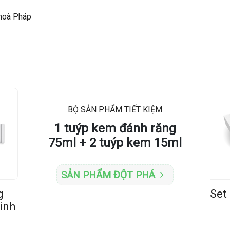
hoà Pháp
BỘ SẢN PHẨM TIẾT KIỆM
1 tuýp kem đánh răng
75ml + 2 tuýp kem 15ml
SẢN PHẨM ĐỘT PHÁ
g
Kem đánh răng
Set 
linh
Ohlalá quế bạc hà