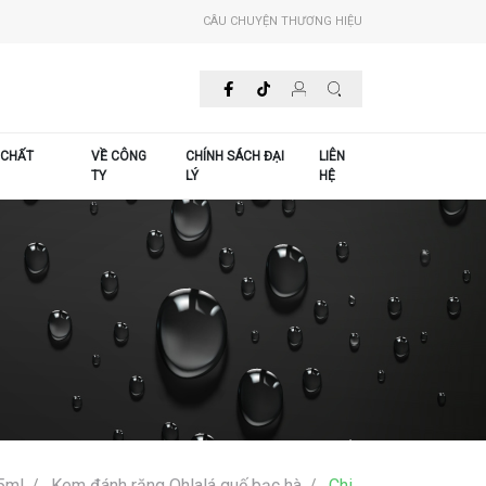
CÂU CHUYỆN THƯƠNG HIỆU
 CHẤT
VỀ CÔNG
CHÍNH SÁCH ĐẠI
LIÊN
TY
LÝ
HỆ
5ml
Kem đánh răng Ohlalá quế bạc hà
Chi