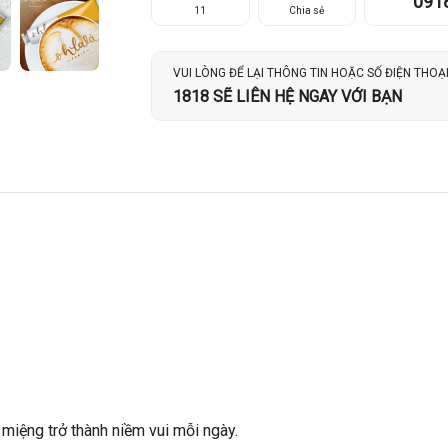
091
11
Chia sẻ
VUI LÒNG ĐỂ LẠI THÔNG TIN HOẶC SỐ ĐIỆN THOẠ
1818 SẼ LIÊN HỆ NGAY VỚI BẠN
iệng trở thành niềm vui mỗi ngày.