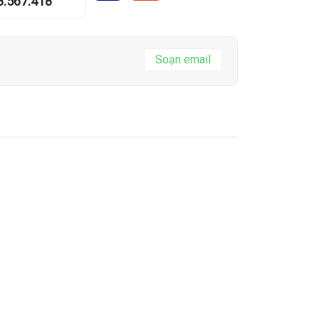
8.567.418
I
Soạn email