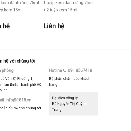
p kem đánh răng 75ml
1 tuýp kem đánh răng 75ml
1 tuýp kem đánh 
uýp kem 15ml
+ 2 tuýp kem 15ml
+ 2 tuýp kem 15m
n hệ
Liên hệ
Liên hệ
n hệ với chúng tôi
n phòng
Hotline
091 8567418
 Lê Văn Sĩ, Phường 1,
Bộ phận chăm sóc khách
n Tân Bình, Thành phố Hồ
hàng
 Minh.
Đại diện công ty
il: info@1818.vn
Bà Nguyễn Thị Quỳnh
 phản hồi về cho chúng tôi
Trang