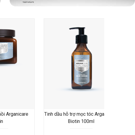
ồi Arganicare 
Tinh dầu hỗ trợ mọc tóc Arganicare 
D
in
Biotin 100ml