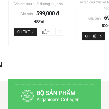
Tái tạo cấu trúc và 
Cấp ẩm sâu nuôi dưỡng phục hồi
tóc
599,000 đ
Giá bán
6
Giá bán
400ml
500
70
CHI TIẾT
CHI TIẾT
N
BỘ SẢN PHẨM
Arganicare Collagen