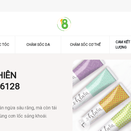
CAM KẾT
C TÓC
CHĂM SÓC DA
CHĂM SÓC CƠ THỂ
LƯỢNG
HIÊN
16128
n ngừa sâu răng, mà còn tái
ùng cơn lốc sảng khoái.