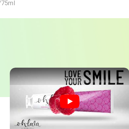
75ml
Play