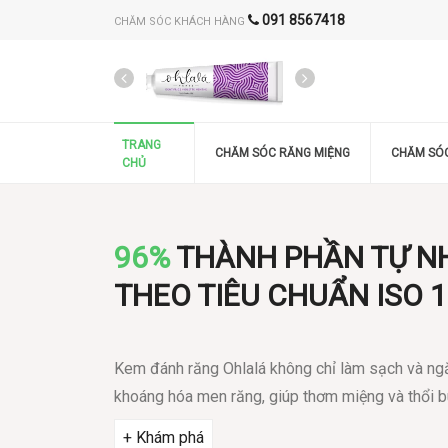
091 8567418
CHĂM SÓC KHÁCH HÀNG
TRANG
CHĂM SÓC RĂNG MIỆNG
CHĂM SÓ
CHỦ
96%
THÀNH PHẦN TỰ N
THEO TIÊU CHUẨN ISO 
Kem đánh răng Ohlalá không chỉ làm sạch và ngă
khoáng hóa men răng, giúp thơm miệng và thổi b
+ Khám phá