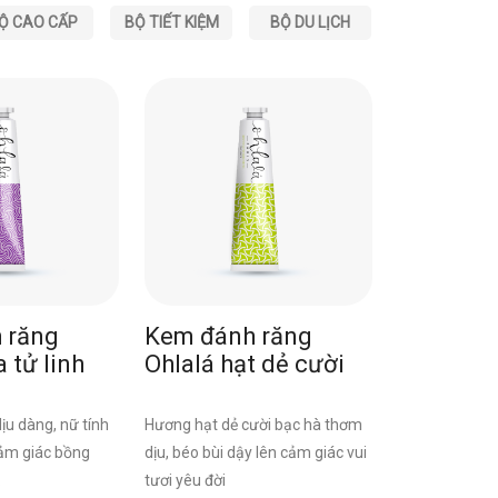
Ộ CAO CẤP
BỘ TIẾT KIỆM
BỘ DU LỊCH
 răng
Kem đánh răng
 tử linh
Ohlalá hạt dẻ cười
dịu dàng, nữ tính
Hương hạt dẻ cười bạc hà thơm
ảm giác bồng
dịu, béo bùi dậy lên cảm giác vui
.
tươi yêu đời