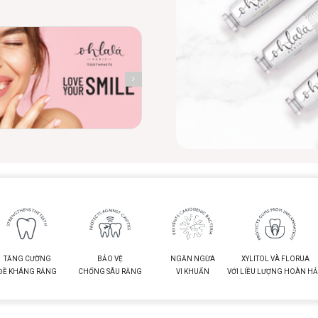
TĂNG CƯỜNG
BẢO VỆ
NGĂN NGỪA
XYLITOL VÀ FLORUA
ĐỀ KHÁNG RĂNG
CHỐNG SÂU RĂNG
VI KHUẨN
VỚI LIỀU LƯỢNG HOÀN H